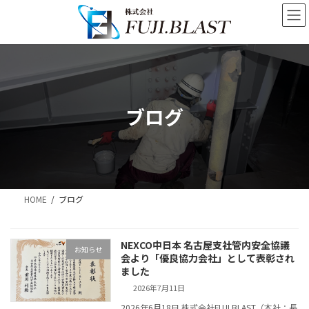
コ
ナ
ン
ビ
テ
ゲ
ン
ー
ツ
シ
へ
ョ
ス
ン
キ
に
ブログ
ッ
移
プ
動
HOME
ブログ
NEXCO中日本 名古屋支社管内安全協議
お知らせ
会より「優良協力会社」として表彰され
ました
2026年7月11日
2026年6月18日 株式会社FUJI.BLAST（本社：長