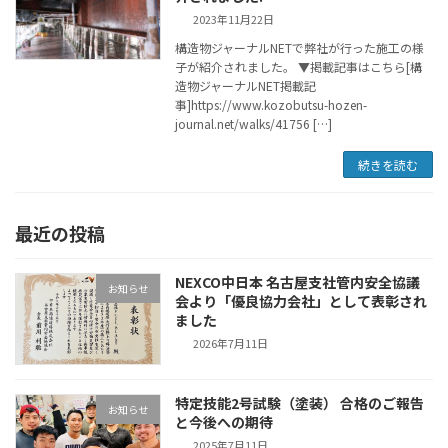
2023年11月22日
構造物ジャーナルNETで弊社が行った施工の様
子が紹介されました。 ▼掲載記事はこちら[構
造物ジャーナルNET掲載記
事]https://www.kozobutsu-hozen-
journal.net/walks/41756 […]
続きを読む
最近の投稿
NEXCO中日本 名古屋支社管内安全協議
お知らせ
会より「優良協力会社」として表彰され
ました
2026年7月11日
特定技能2号試験（塗装） 合格のご報告
お知らせ
と今後への期待
2025年7月11日