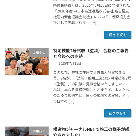
崎県長崎市）は、2026年6月15日に開催された
「2026年度 中日本高速道路株式会社 名古屋支
社管内安全協議会 総会」において、優良協力会
社として表彰されまし […]
続きを読む
特定技能2号試験（塗装） 合格のご報告
お知らせ
と今後への期待
2025年7月11日
このたび、弊社に在籍する外国人特定技能１
号、2名が、「造船・舶用工業分野 特定技能2号
（塗装）」の試験に見事合格いたしました。こ
れは、単なる資格取得にとどまらず、本人たち
のたゆまぬ努力と、日々の現場での実績、そし
て日本の […]
続きを読む
構造物ジャーナルNETで施工の様子が紹
お知らせ
介されました!